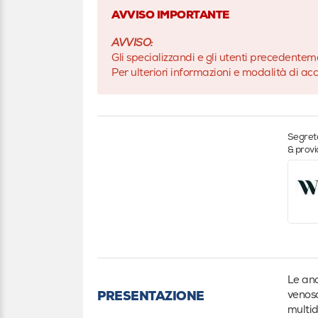
AVVISO IMPORTANTE
AVVISO:
Gli specializzandi e gli utenti precedentem
Per ulteriori informazioni e modalità di acc
Segrete
& prov
Le ano
venoso
PRESENTAZIONE
multid