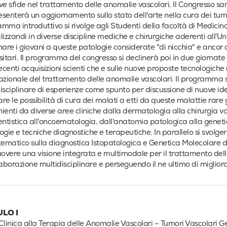
ve sfide nel trattamento delle anomalie vascolari. Il Congresso s
senterà un aggiornamento sullo stato dell'arte nella cura dei tum
mma introduttivo si rivolge agli Studenti della facoltà di Medicina
lizzandi in diverse discipline mediche e chirurgiche aderenti all'Uni
nare i giovani a queste patologie considerate "di nicchia" e ancor
sitari. Il programma del congresso si declinerà poi in due giornat
recenti acquisizioni scienti che e sulle nuove proposte tecnolog
azionale del trattamento delle anomalie vascolari. Il programma sc
isciplinare di esperienze come spunto per discussione di nuove id
re le possibilità di cura dei malati a etti da queste malattie rare g
ienti da diverse aree cliniche dalla dermatologia alla chirurgia va
entistica all'oncoematologia, dall'anatomia patologica alla genet
ogie e tecniche diagnostiche e terapeutiche. In parallelo si svolg
matico sulla diagnostica Istopatologica e Genetica Molecolare del
vere una visione integrata e multimodale per il trattamento delle
laborazione multidisciplinare e perseguendo il ne ultimo di migliorar
LO I
Clinica alla Terapia delle Anomalie Vascolari – Tumori Vascolari Ge