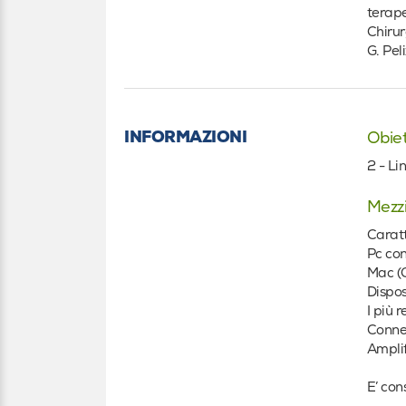
terape
Chirur
G. Pel
INFORMAZIONI
Obiet
2 - Li
Mezzi
Caratt
Pc con
Mac (O
Dispos
I più 
Connes
Amplif
E’ con