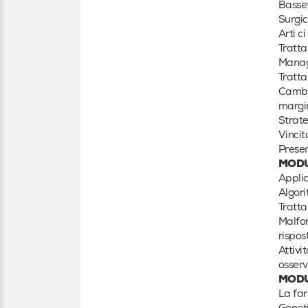
Basse
Surgic
Arti c
Tratta
Manag
Tratta
Cambi
margin
Strate
Vincit
Presen
MODU
Applic
Algori
Tratta
Malfor
rispos
Attivi
osserv
MOD
La far