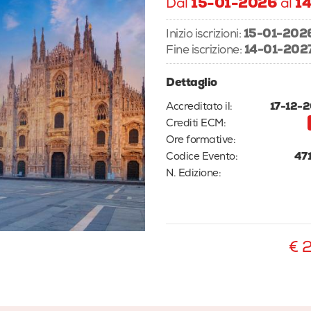
Dal
15-01-2026
al
1
Inizio iscrizioni:
15-01-202
Fine iscrizione:
14-01-202
Dettaglio
Accreditato il:
17-12-
Crediti ECM:
Ore formative:
Codice Evento:
47
N. Edizione:
€ 