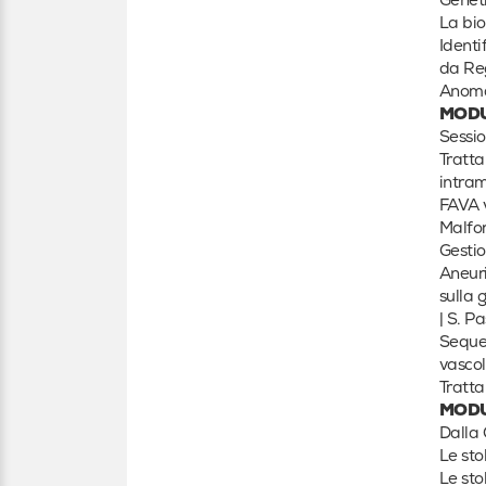
Geneti
La bio
Identi
da Reg
Anomal
MODU
Sessi
Tratta
intram
FAVA 
Malfor
Gestio
Aneuri
sulla 
| S. P
Sequen
vascol
Tratta
MODU
Dalla 
Le sto
Le sto