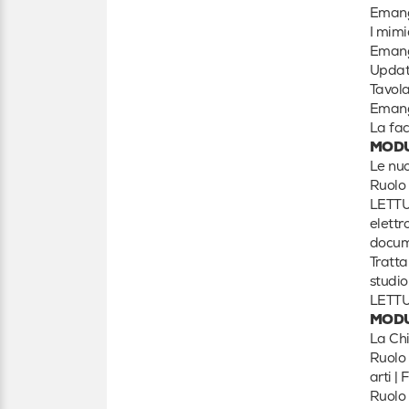
Emangi
I mimi
Emangi
Update
Tavola
Emang
La fac
MODU
Le nuo
Ruolo 
LETTU
elettr
docume
Tratta
studio
LETTU
MODU
La Chi
Ruolo 
arti | F
Ruolo 