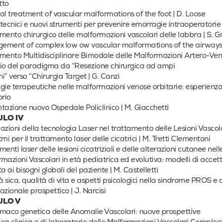
tto
al treatment of vascular malformations of the foot | D. Loose
i tecnici e nuovi strumenti per prevenire emorragie intraoperatorie 
mento chirurgico delle malformazioni vascolari delle labbra | S. G
ement of complex low ow vascular malformations of the airways 
mento Multidisciplinare Bimodale delle Malformazioni Artero-Veno
o del paradigma da “Resezione chirurgica ad ampi
i” verso “Chirurgia Target | G. Canzi
gie terapeutiche nelle malformazioni venose orbitarie: esperienza r
orio
tazione nuovo Ospedale Policlinico | M. Giacchetti
LO IV
azioni della tecnologia Laser nel trattamento delle Lesioni Vascol
tmi per il trattamento laser delle cicatrici | M. Tretti Clementoni
menti laser delle lesioni cicatriziali e delle alterazioni cutanee nel
mazioni Vascolari in età pediatrica ed evolutiva: modelli di accett
ta ai bisogni globali del paziente | M. Castelletti
tà sica, qualità di vita e aspetti psicologici nella sindrome PROS e
azionale prospettico | J. Narcisi
ULO V
maco genetica delle Anomalie Vascolari: nuove prospettive