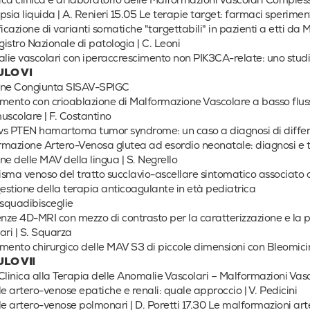
ca clinica e di laboratorio delle Malformazioni Vascolari Compless
psia liquida | A. Renieri 15.05 Le terapie target: farmaci sperimenta
ficazione di varianti somatiche "targettabili" in pazienti a etti da 
istro Nazionale di patologia | C. Leoni
ie vascolari con iperaccrescimento non PIK3CA-relate: uno studio 
LO VI
one Congiunta SISAV-SPIGC
mento con crioablazione di Malformazione Vascolare a basso fluss
uscolare | F. Costantino
vs PTEN hamartoma tumor syndrome: un caso a diagnosi di differ
mazione Artero-Venosa glutea ad esordio neonatale: diagnosi e 
ne delle MAV della lingua | S. Negrello
sma venoso del tratto succlavio-ascellare sintomatico associato
gestione della terapia anticoagulante in età pediatrica
asquadibisceglie
ze 4D-MRI con mezzo di contrasto per la caratterizzazione e la p
ari | S. Squarza
mento chirurgico delle MAV S3 di piccole dimensioni con Bleomici
LO VII
Clinica alla Terapia delle Anomalie Vascolari – Malformazioni Vasco
le artero-venose epatiche e renali: quale approccio | V. Pedicini
le artero-venose polmonari | D. Poretti 17.30 Le malformazioni a