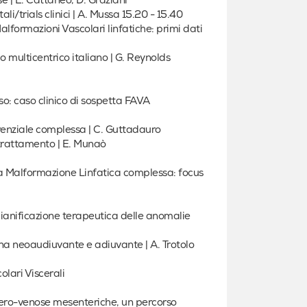
e | E. Cattaneo, D. Graziani
li/trials clinici | A. Mussa 15.20 - 15.40
Malformazioni Vascolari linfatiche: primi dati
multicentrico italiano | G. Reynolds
o: caso clinico di sospetta FAVA
enziale complessa | C. Guttadauro
trattamento | E. Munaò
 a Malformazione Linfatica complessa: focus
ianificazione terapeutica delle anomalie
na neoaudiuvante e adiuvante | A. Trotolo
lari Viscerali
rtero-venose mesenteriche, un percorso