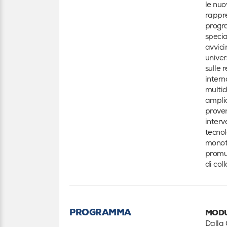
le nuo
rappre
progra
specia
avvici
univer
sulle 
intern
multid
amplia
proven
interv
tecnol
monote
promuo
di col
PROGRAMMA
MODU
Dalla 