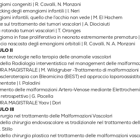
omi congeniti | R. Cavalli, N. Monzani
cking degli emangiomi infantili | I. Neri
omi infantili, quello che l’occhio non vede | M. El Hachem
 sul trattamento dei tumori vascolari | A. Diociaiuti
 rotonda tumori vascolari | T. Oranges
ioma in fase proliferativa in neonato estremamente prematuro |
cia nascosta degli emangiomi orbitali | R. Cavalli, N. A. Monzani
LO II
ve tecnologie nella terapia delle anomalie vascolari
della Radiologia interventistica nel management delle malformaz
RA MAGISTRALE | M. Wildgruber -Trattamento di malformazioni l
oscleroterapia con Bleomicina (BEST) ed approccio laparoassistito
ntate | I. Paladini
mento delle malformazioni Artero-Venose mediante Elettrochemiote
 retrospettivo | G. Pacella
RA MAGISTRALE Yoav | Dori
LO III
rurgia nel trattamento delle Malformazioni Vascolari
della chirurgia endovascolare vs tradizionale nel trattamento del
. Stillo
della chirurgia plastica nel trattamento delle malformazioni vascol