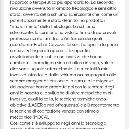
l’approccio terapeutico più appropriato. La seconda
rivoluzione avvenuta in ambito flebologico è senz’altro
stato l’avvento della schiuma sclerosante che, come un
po’ enfaticamente è stato definito, ha prodotto il
“rinascimento” della flebologia. La schiuma
sclerosante, la cui storia ha visto la firma di autorevoli
professionisti italiani, trai piàù famosi dei quali
ricordiamo, Frullini, Cavezzi, Tessari, ha aperto la porta
a nuovi ed insperati approcci terapeutici,
assolutamente mirati e non invasivi, che hanno
cambiato il paradigma sino ad allora in voga, vale a
dire varici uguale safenectomia. La mentalità mini-
invasiva introdotta dalla schiuma accompagnata alla
sempre maggior attenzione alla cura e alle esigenze
del paziente hanno prodotte poi con lo scorrere degli
anni la nascita e lo sviluppo di altre metodiche mini-
invasive, quali la colla, le tecniche termiche endo-
ablative (LASER e radiofrequenza) e più recentemente
le tecniche di coartazione venosa con stimolo
meccanico (MOCA).
Così come si è sviluppata negli anni la tecnologia,