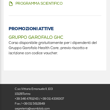
Iscritto nell'elenco speciale ad esaurimento
PROGRAMMA SCIENTIFICO
Infermiere
Infermiere
PROMOZIONI ATTIVE
Infermiere pediatrico
GRUPPO GAROFALO GHC
Corso disponibile gratuitamente per i dipendenti del
Infermiere pediatrico
Gruppo Garofalo Health Care, previo riscatto e
iscrizione con codice vaucher.
Tecnico sanitario di radiologia medica
Tecnico sanitario di radiologia medica
Altro
C.so Vittorio Emanuele II, 103
Altro
10128Torino
+39 346 4761243 / +39 011 4336307
Specializzando
Fax / +39 011 5612849
segreteria@womblab.com