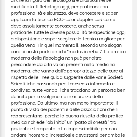
anche la figura del flebologo si è drasticamente
modificata. Il flebologo oggi, per praticare con
professionalità e sicurezza, deve conoscere e saper
applicare la tecnica ECO-color doppler così come
deve assolutamente conoscere, anche senza
praticarle, tutte le diverse possibilità terapeutiche oggi
a disposizione e saper scegliere la tecnica migliore per
quella vena lì in quel momento lì, secondo uno slogan
caro ai nostri padri antichi “modus in rebus”. La pratica
moderna della flebologia non può per altro
prescindere da altri valori presenti nella medicina
moderna, che vanno dall’appropriatezza delle cure al
rispetto delle linee guida suggerite dalle varie Società
Scientifiche passando per il consenso informato e
condiviso, tutte variabili che tracciano un percorso ben
definito per lo svolgimento in sicurezza della
professione. Da ultimo, ma non meno importante, il
punto di vista dei pazienti e delle associazioni che li
rappresentano, perché la buona riuscita della pratica
medica richiede “ab initio” un “patto di onestà” tra
paziente e terapeuta, atto imprescindibile per non
andare incontro a incresciosi e devastanti per ambo le