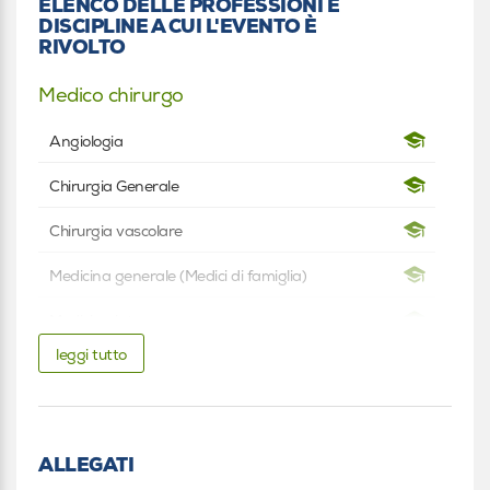
ELENCO DELLE PROFESSIONI E
DISCIPLINE A CUI L'EVENTO È
RIVOLTO
Medico chirurgo
Angiologia
Chirurgia Generale
Chirurgia vascolare
Medicina generale (Medici di famiglia)
Medicina interna
leggi tutto
Radiodiagnostica
Fisioterapista
Fisioterapista
ALLEGATI