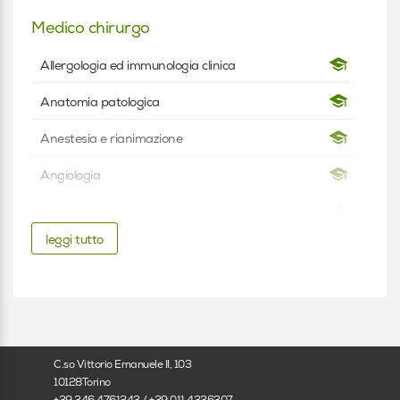
Medico chirurgo
Allergologia ed immunologia clinica
Anatomia patologica
Anestesia e rianimazione
Angiologia
Audiologia e foniatria
leggi tutto
Biochimica clinica
Cardiochirurgia
Cardiologia
Chirurgia Generale
C.so Vittorio Emanuele II, 103
10128Torino
Chirurgia Maxillo-facciale
+39 346 4761243 / +39 011 4336307