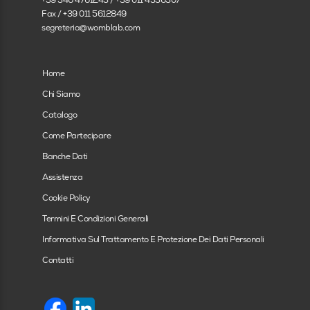
Fax / +39 011 5612849
Chirurgia pediatrica
segreteria@womblab.com
Chirurgia plastica e ricostruttiva
Home
Chirurgia toracica
Chi Siamo
Chirurgia vascolare
Catalogo
Come Partecipare
Continuita assistenziale
Banche Dati
Cure Palliative
Assistenza
Dermatologia e venereologia
Cookie Policy
Termini E Condizioni Generali
Direzione medica di presidio ospedaliero
Informativa Sul Trattamento E Protezione Dei Dati Personali
Ematologia
Contatti
Endocrinologia
Epidemiologia