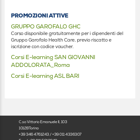
Infermiere
PROMOZIONI ATTIVE
GRUPPO GAROFALO GHC
Altro
Corso disponibile gratuitamente per i dipendenti del
Gruppo Garofalo Health Care, previo riscatto e
Altro
iscrizione con codice vaucher.
Specializzando
Corsi E-learning SAN GIOVANNI
ADDOLORATA_Roma
In formazione
Corsi E-learning ASL BARI
C.so Vittorio Emanuele II, 103
10128Torino
+39 346 4761243 / +39 011 4336307