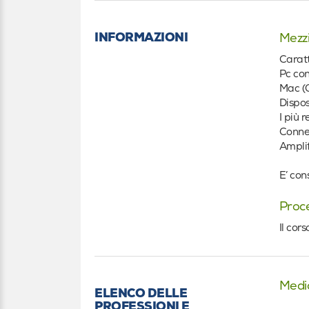
INFORMAZIONI
Mezzi
Caratt
Pc con
Mac (O
Dispos
I più 
Connes
Amplif
E’ con
Proce
Il cor
Medi
ELENCO DELLE
PROFESSIONI E