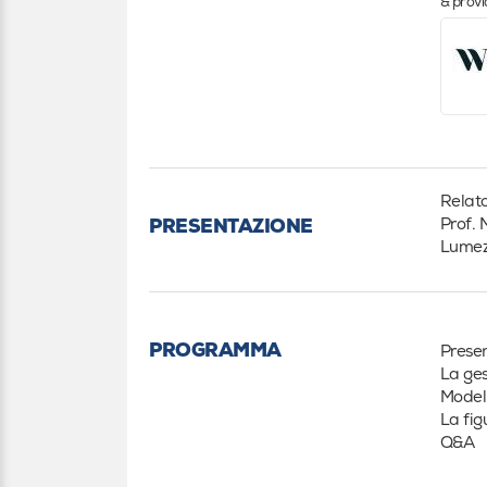
& prov
Relato
Prof. 
PRESENTAZIONE
Lumezz
PROGRAMMA
Presen
La ges
Modell
La fig
Q&A