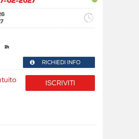
7-02-2027
26
7
1h
RICHIEDI INFO
tuito
ISCRIVITI