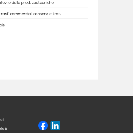
allev. e delle prod. zootecniche
trasf. commercial. conserv. e tras.
ale
ali
nto E