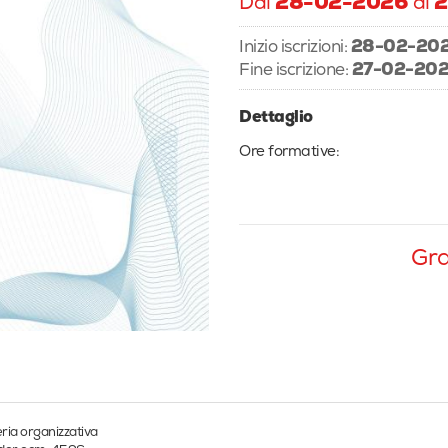
Dal
28-02-2026
al
2
Inizio iscrizioni:
28-02-20
Fine iscrizione:
27-02-202
Dettaglio
Ore formative:
Gra
ria organizzativa