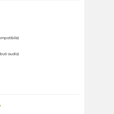
compatibile)
ibuti audio)
o