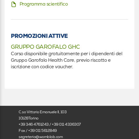
Radiodiagnostica
Programma scientifico
Radioterapia
Infermiere
PROMOZIONI ATTIVE
Infermiere
GRUPPO GAROFALO GHC
Corso disponibile gratuitamente per i dipendenti del
Tecnico sanitario di radiologia medica
Gruppo Garofalo Health Care, previo riscatto e
iscrizione con codice vaucher.
Tecnico sanitario di radiologia medica
Altro
Altro
Specializzando
C.so Vittorio Emanuele II, 103
10128Torino
+39 346 4761243 / +39 011 4336307
In formazione
Fax / +39 011 5612849
segreteria@womblab.com