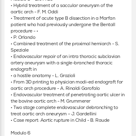
• Hybrid treatment of a saccular aneurysm of the
aortic arch - F. M. Oddi
• Treatment of acute type B dissection in a Marfan
patient who had previously undergone the Bentall
procedure - •
• P. Orlando
• Combined treatment of the proximal hemiarch - S.
Speziale
• Endovascular repair of an intra thoracic subclavian
artery aneurysm with a single-branched thoracic
endograft in
• a hostile anatomy - L. Grazioli
• From 3D printing to physician modi-ed endograft for
aortic arch procedure - A. Rinaldi Garofalo
• Endovascular treatment of penetrating aortic ulcer in
the bovine aortic arch - M. Grummerer
• Two stage complete endovascular debranching to
treat aortic arch aneurysm – J. Gardellini
• Case report: Aortic rupture in Child - B. Raude
Modulo 6