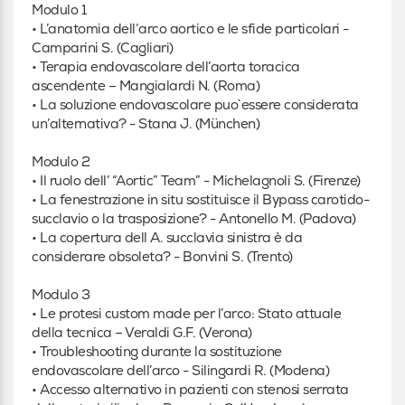
Modulo 1
• L’anatomia dell‘arco aortico e le sfide particolari -
Camparini S. (Cagliari)
• Terapia endovascolare dell’aorta toracica
ascendente – Mangialardi N. (Roma)
• La soluzione endovascolare puo`essere considerata
un’alternativa? - Stana J. (München)
Modulo 2
• Il ruolo dell’ “Aortic” Team” - Michelagnoli S. (Firenze)
• La fenestrazione in situ sostituisce il Bypass carotido-
succlavio o la trasposizione? - Antonello M. (Padova)
• La copertura dell A. succlavia sinistra è da
considerare obsoleta? - Bonvini S. (Trento)
Modulo 3
• Le protesi custom made per l’arco: Stato attuale
della tecnica – Veraldi G.F. (Verona)
• Troubleshooting durante la sostituzione
endovascolare dell’arco - Silingardi R. (Modena)
• Accesso alternativo in pazienti con stenosi serrata