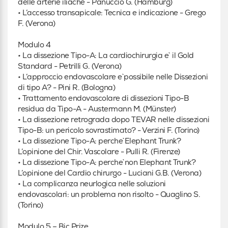
delle arterie iliache - Panuccio G. (Hamburg)
• L’accesso transapicale: Tecnica e indicazione - Grego
F. (Verona)
Modulo 4
• La dissezione Tipo-A: La cardiochirurgia e` il Gold
Standard - Petrilli G. (Verona)
• L’approccio endovascolare e`possibile nelle Dissezioni
di tipo A? - Pini R. (Bologna)
• Trattamento endovascolare di dissezioni Tipo-B
residua da Tipo-A - Austermann M. (Münster)
• La dissezione retrograda dopo TEVAR nelle dissezioni
Tipo-B: un pericolo sovrastimato? - Verzini F. (Torino)
• La dissezione Tipo-A: perche`Elephant Trunk?
L’opinione del Chir. Vascolare - Pulli R. (Firenze)
• La dissezione Tipo-A: perche`non Elephant Trunk?
L’opinione del Cardio chirurgo - Luciani G.B. (Verona)
• La complicanza neurlogica nelle soluzioni
endovascolari: un problema non risolto - Quaglino S.
(Torino)
Modulo 5 – Bic Prize