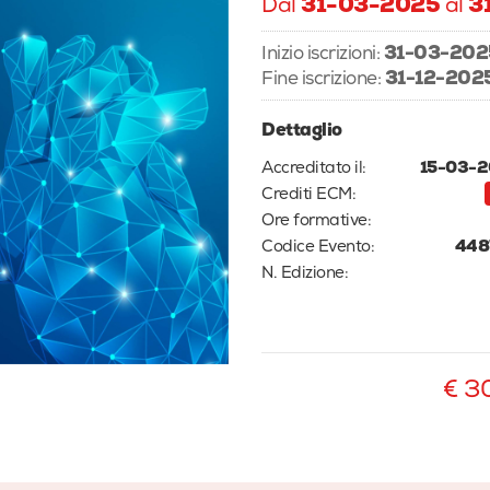
Dal
31-03-2025
al
3
Inizio iscrizioni:
31-03-202
Fine iscrizione:
31-12-202
Dettaglio
Accreditato il:
15-03-
Crediti ECM:
Ore formative:
Codice Evento:
448
N. Edizione:
€ 3