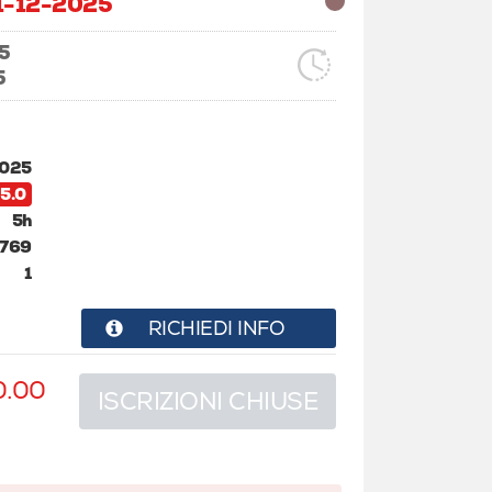
1-12-2025
5
5
2025
5.0
5h
769
1
RICHIEDI INFO
0.00
ISCRIZIONI CHIUSE