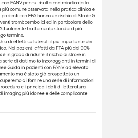
 con FANV per cui risulta controindicata la
a più comune osservata nella pratica clinica e
I pazienti con FFA hanno un rischio di Stroke 5
eventi tromboembolici ed in particolare dello
A. Attualmente trattamento standard più
ngo termine.
o di effetti collaterali il più importante dei
ca. Nei pazienti affetti da FFA più del 90%
è in grado di ridurre il rischio di stroke in
a serie di dati molto incoraggianti in termini di
nee Guida in pazienti con FANV ad elevato
inamento ma è stato già prospettato un
ccuperemo di fornire una serie di informazioni
procedura e i principali dati di letteratura
e di imaging più idonee e delle complicanze