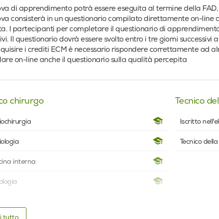
va di apprendimento potrà essere eseguita al termine della FAD, c
va consisterà in un questionario compilato direttamente on-line a 
ta. I partecipanti per completare il questionario di apprendimen
ivi. Il questionario dovrà essere svolto entro i tre giorni successivi 
quisire i crediti ECM è necessario rispondere correttamente ad a
are on-line anche il questionario sulla qualità percepita
co chirurgo
Tecnico dell
ochirurgia
Iscritto nell
ologia
Tecnico della 
ina interna
ologia
Specializz
i tutto