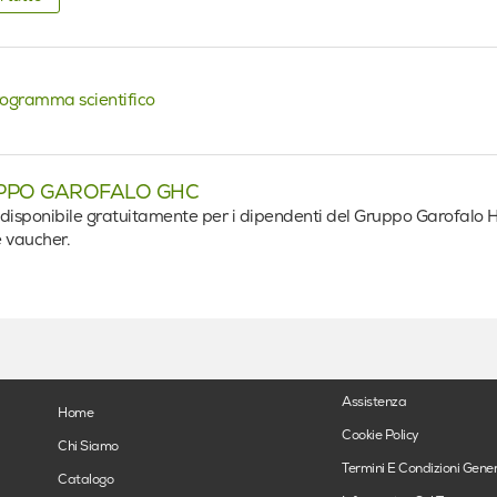
In formazion
ogramma scientifico
PPO GAROFALO GHC
disponibile gratuitamente per i dipendenti del Gruppo Garofalo Hea
 vaucher.
Assistenza
Home
Cookie Policy
Chi Siamo
Termini E Condizioni Gener
Catalogo