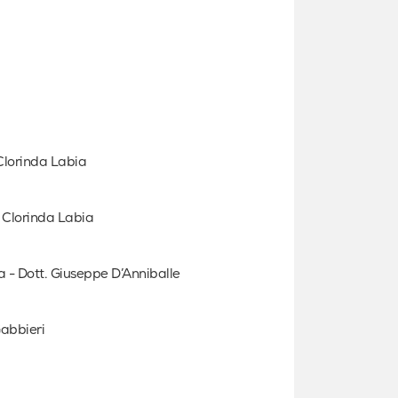
 Clorinda Labia
sa Clorinda Labia
ra - Dott. Giuseppe D’Anniballe
Gabbieri