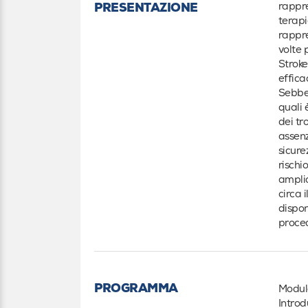
rappre
PRESENTAZIONE
terapi
rappre
volte 
Stroke
effica
Sebben
quali 
dei tro
assenz
sicure
rischi
amplia
circa 
dispon
proced
PROGRAMMA
Modulo
Introd