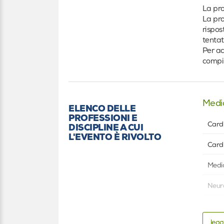
La pro
La pro
rispos
tentat
Per ac
compil
Medi
ELENCO DELLE
PROFESSIONI E
Cardi
DISCIPLINE A CUI
L'EVENTO È RIVOLTO
Cardi
Medic
Neur
Altro
legg