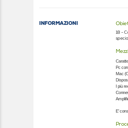
INFORMAZIONI
Obiet
18 - C
specia
Mezzi
Caratte
Pc con
Mac (O
Disposi
I più r
Connes
Amplifi
E’ cons
Proce