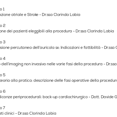
o 1
lazione atriale e Stroke - Dr.ssa Clorinda Labia
o 2
one dei pazienti eleggibili alla procedura - Dr.ssa Clorinda Labia
o 3
usione percutanea dell’auricola sx: Indicazioni e fattibilità - Dr.ssa
o 4
lo dell’imaging non invasivo nelle varie fasi della procedura - Dr.s
o 5
teoria alla pratica: descrizione delle fasi operative della procedu
o 6
canze periprocedurali: back-up cardiochirurgico - Dott. Davide 
o 7
ati clinici - Dr.ssa Clorinda Labia