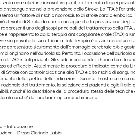
senta una soluzione innovativa per il trattamento di quei pazienti
a anticoagulante nella prevenzione dello Stroke. La FFA è l’aritmi
senta un fattore di rischio riconosciuto di stroke cardio embolico. 
più elevato di Stroke da cui ne consegue che la prevenzione degli 
 rappresenti uno degli scopi principali del trattamento della FF
ce è rappresentato dalla terapia anticoagulante orale (TAO) a lu
e sia provata la sua efficacia, tale terapia è associata ad un rischi
è rappresentato sicuramente dall’emorragia cerebrale e/o o gastri
mbi originano nell’auricola sx. Pertanto, l’occlusione dell’auricola sx 
a di TAO in tali pazienti. Gli studi finora condotti hanno fornito un
zza ed efficacia. Attualmente la procedura è indicata come da Li
o di Stroke con controindicazione alla TAO e alto rischio di sangu
mento dello spettro delle indicazioni. Durante il nostro corso ci o
il razionale del trattamento, la selezione dei pazienti elegibili alla 
ibili, nonché’ la descrizione della procedura stessa delle tecnich
urali nonché’ del loro back-up cardiochirurgico.
 – Introduzione
uzione – Dr.ssa Clorinda Labia