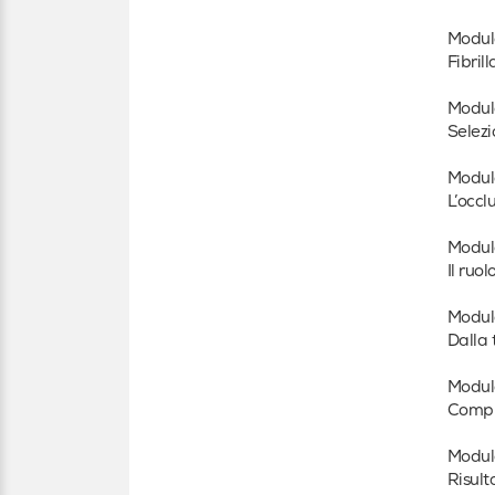
Modul
Fibril
Modul
Selezi
Modul
L’occl
Modul
Il ruo
Modul
Dalla 
Modul
Compli
Modul
Risult