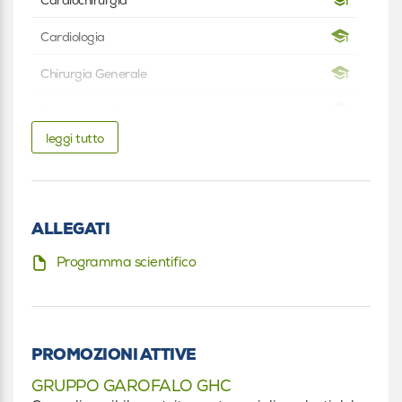
Cardiologia
Chirurgia Generale
Chirurgia pediatrica
leggi tutto
Chirurgia vascolare
Ginecologia e ostetricia
Infermiere
ALLEGATI
Infermiere
Programma scientifico
Infermiere pediatrico
Infermiere pediatrico
PROMOZIONI ATTIVE
Ostetrica/o
GRUPPO GAROFALO GHC