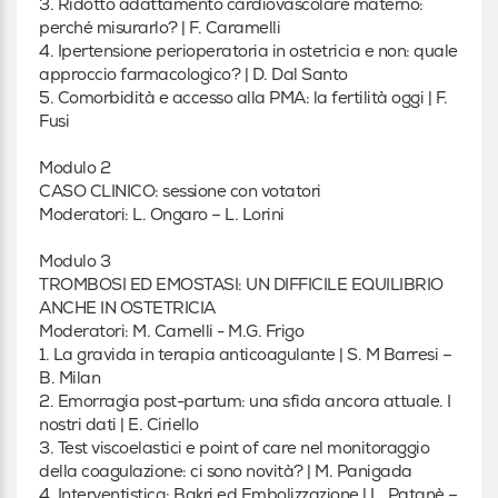
3. Ridotto adattamento cardiovascolare materno:
perché misurarlo? | F. Caramelli
4. Ipertensione perioperatoria in ostetricia e non: quale
approccio farmacologico? | D. Dal Santo
5. Comorbidità e accesso alla PMA: la fertilità oggi | F.
Fusi
Modulo 2
CASO CLINICO: sessione con votatori
Moderatori: L. Ongaro – L. Lorini
Modulo 3
TROMBOSI ED EMOSTASI: UN DIFFICILE EQUILIBRIO
ANCHE IN OSTETRICIA
Moderatori: M. Carnelli - M.G. Frigo
1. La gravida in terapia anticoagulante | S. M Barresi –
B. Milan
2. Emorragia post-partum: una sfida ancora attuale. I
nostri dati | E. Ciriello
3. Test viscoelastici e point of care nel monitoraggio
della coagulazione: ci sono novità? | M. Panigada
4. Interventistica: Bakri ed Embolizzazione | L. Patanè –