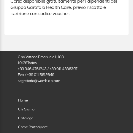
Corso disponibile gratuitamente per i dipendenti del
Ostetrica/o
Gruppo Garofalo Health Care, previo riscatto e
iscrizione con codice vaucher.
Altro
Altro
Specializzando
C.so Vittorio Emanuele II, 103
In formazione
10128Torino
+39 346 4761243 / +39 011 4336307
Fax / +39 011 5612849
segreteria@womblab.com
Home
Chi Siamo
Catalogo
Come Partecipare