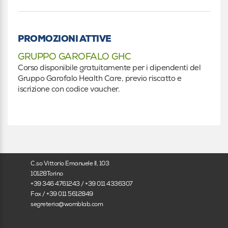
Altro
Altro
PROMOZIONI ATTIVE
Specializzando
GRUPPO GAROFALO GHC
Corso disponibile gratuitamente per i dipendenti del
In formazione
Gruppo Garofalo Health Care, previo riscatto e
iscrizione con codice vaucher.
C.so Vittorio Emanuele II, 103
10128Torino
+39 346 4761243 / +39 011 4336307
Fax / +39 011 5612849
segreteria@womblab.com