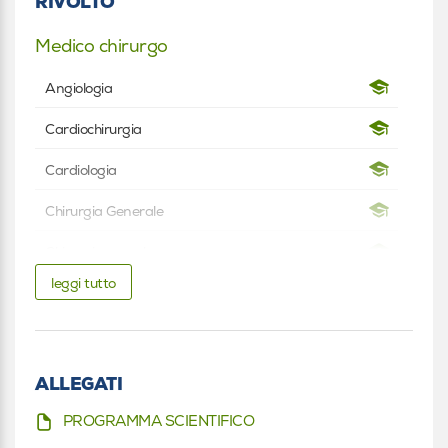
RIVOLTO
Medico chirurgo
Angiologia
Cardiochirurgia
Cardiologia
Chirurgia Generale
Chirurgia vascolare
leggi tutto
Nefrologia
Radiodiagnostica
Infermiere
ALLEGATI
Infermiere
PROGRAMMA SCIENTIFICO