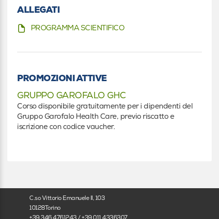
Medicina generale (Medici di famiglia)
ALLEGATI
Medicina interna
PROGRAMMA SCIENTIFICO
Radioterapia
Fisioterapista
PROMOZIONI ATTIVE
Fisioterapista
GRUPPO GAROFALO GHC
Corso disponibile gratuitamente per i dipendenti del
Infermiere
Gruppo Garofalo Health Care, previo riscatto e
iscrizione con codice vaucher.
Infermiere
Infermiere pediatrico
Infermiere pediatrico
C.so Vittorio Emanuele II, 103
Altro
10128Torino
+39 346 4761243 / +39 011 4336307